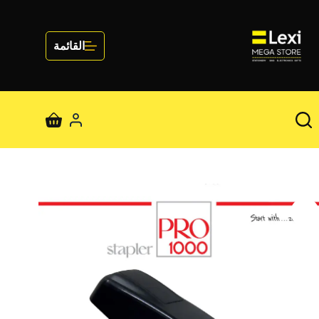
لتجاوز
لى
لمحتوى
القائمة
عربة
التسوق