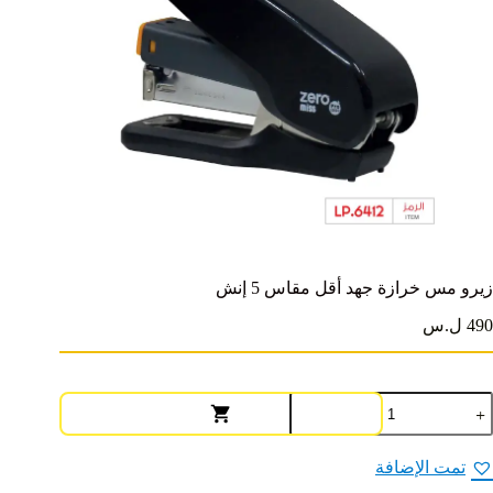
زيرو مس خرازة جهد أقل مقاس 5 إنش
490 ل.س
مية
يرو
س
رازة
تمت الإضافة
هد