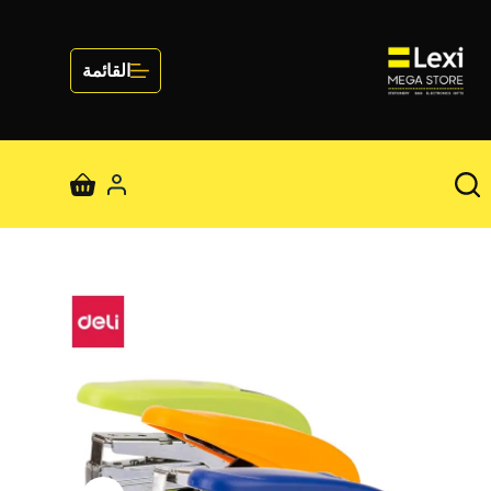
لتجاوز
لى
لمحتوى
القائمة
عربة
التسوق