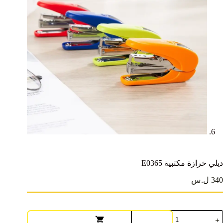
ديلي خرازة مكتبية E0365
340 ل.س
مية
يلي