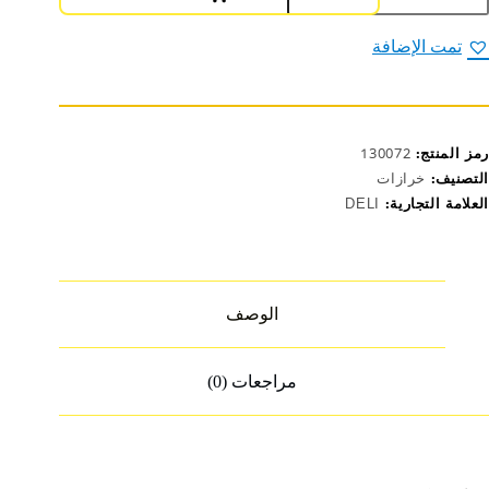
رازة
كتبية
تمت الإضافة
E036
رمز المنتج:
130072
التصنيف:
خرازات
العلامة التجارية:
DELI
الوصف
مراجعات (0)