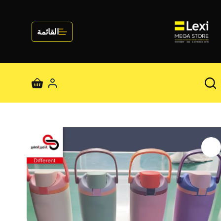
لتجاوز
لى
لمحتوى
القائمة
عربة
التسوق