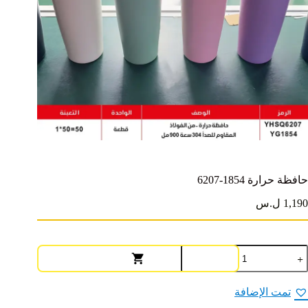
حافظة حرارة 1854-6207
1,190 ل.س
مية
افظة
رارة
1854-
تمت الإضافة
620