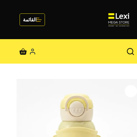
لتجاوز
لى
لمحتوى
القائمة
عربة
التسوق