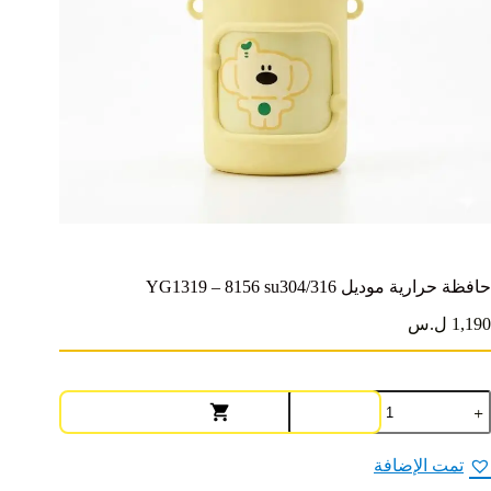
حافظة حرارية موديل YG1319 – 8156 su304/316
1,190 ل.س
مية
افظة
رارية
وديل
تمت الإضافة
YG131