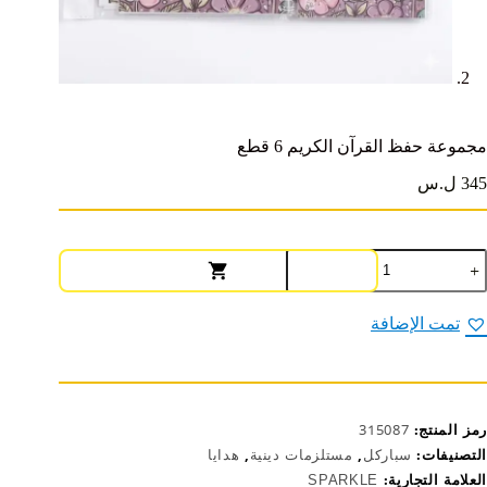
مجموعة حفظ القرآن الكريم 6 قطع
345 ل.س
مية
جموعة
فظ
لقرآن
تمت الإضافة
لكريم
طع
رمز المنتج:
315087
التصنيفات:
سباركل
,
مستلزمات دينية
,
هدايا
العلامة التجارية:
SPARKLE