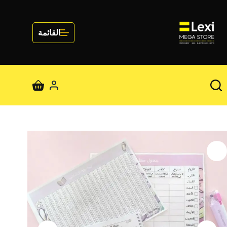
لتجاوز
لى
لمحتوى
القائمة
عربة
التسوق