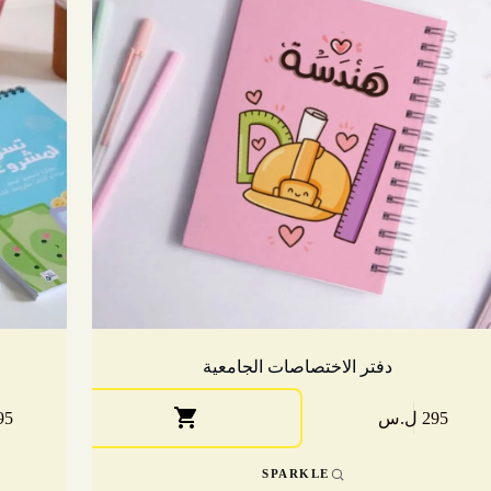
دفتر الاختصاصات الجامعية
295 ل.س
195 
د
كال
SPARKLE
تلفة