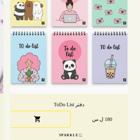
دفتر ToDo List
هناك
180 ل.س
العدي
من
الأش
SPARKLE
المخ