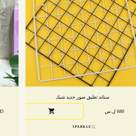
ستاند تعليق صور حديد شبك
680 ل.س
345 
SPARKLE