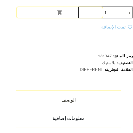
مية
طرة
اء
لاستيك
تمت الإضافة
وديل
225
638
رمز المنتج:
181347
التصنيف:
بلاستيك
العلامة التجارية:
DIFFERENT
الوصف
معلومات إضافية