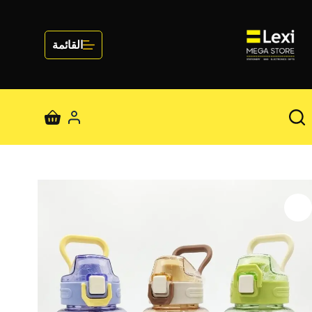
لتجاوز
لى
لمحتوى
القائمة
عربة
التسوق