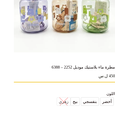
مطرة ماء بلاستيك موديل 2252 – 6388
450 ل.س
اللون
أخضر
بنفسجي
بيج
زهري