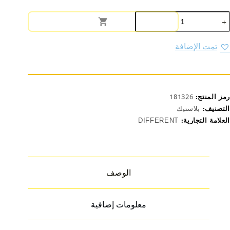
مية
طرة
اء
لاستيك
تمت الإضافة
وديل
750
رمز المنتج:
181326
التصنيف:
بلاستيك
العلامة التجارية:
DIFFERENT
الوصف
معلومات إضافية