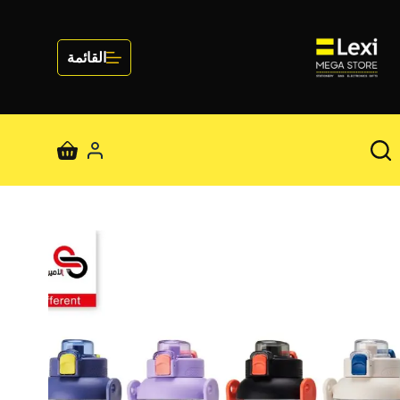
لتجاوز
لى
لمحتوى
القائمة
عربة
التسوق