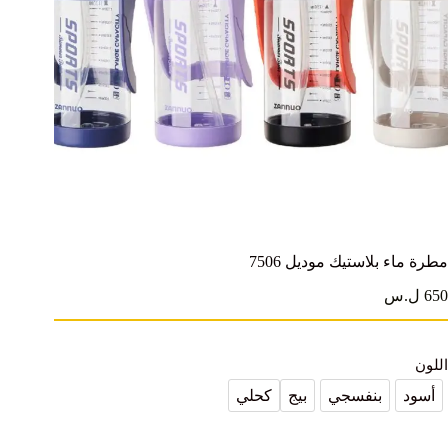
مطرة ماء بلاستيك موديل 7506
650 ل.س
اللون
أسود
بنفسجي
بيج
كحلي