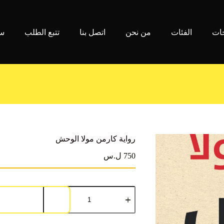
جات
الفئات
من نحن
اتصل بنا
تتبع الطلب
سي
رواية كارمن مولا الوحش
750 ل.س
كمية
رواية
كارمن
مولا