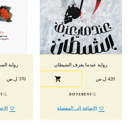
رواية عندما يعزف الشيطان
رواية الس
420 ل.س
370 ل.س
NT
DIFFERENT
الإضافة إلى المفضلة
الإض