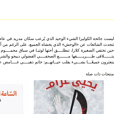
ليست جائحة الكوليرا الشيء الوحيد الذي يُرعب سكان مدريد في عام 1834، فخارج أسوار المدينة تظهر جثث ممزقة لفتيات صغيرا
تتحدث الشائعات عن «الوحش» الذي يخشاه الجميع، على الرغم من أن أح
حين تختفي الصغيرة كلارا، تنطلــــق أختها لوثيـا في سباق محمــــوم ل
يتــــــلاقى طــــريـــــقها مـــــــع الصحفــــي الفضولي دييجو والش
يتعثرون جميعًـــا بشـــيء يقلب حيــاتهــم: خاتم ذهبــــي غــــامض 
منتجات ذات صلة