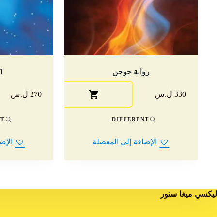
رواية حوجن
11
330 ل.س
270 ل.س
NT
DIFFERENT
الإضافة إلى المفضلة
الإض
ليكسي ميغا ستور