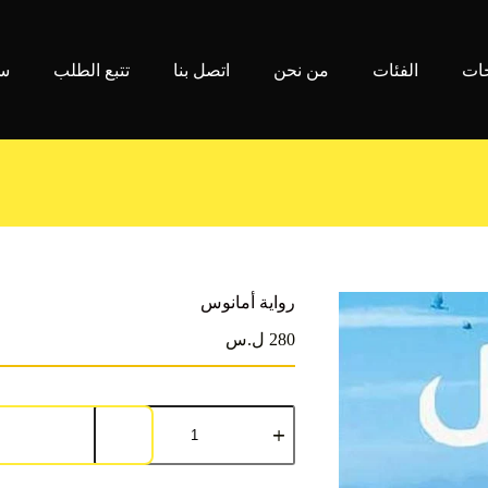
جات
الفئات
من نحن
اتصل بنا
تتبع الطلب
سي
رواية أمانوس
280 ل.س
كمية
رواية
أمانوس