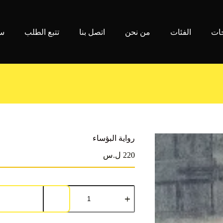
جات
الفئات
من نحن
اتصل بنا
تتبع الطلب
سي
رواية البؤساء
220 ل.س
كمية
رواية
البؤساء