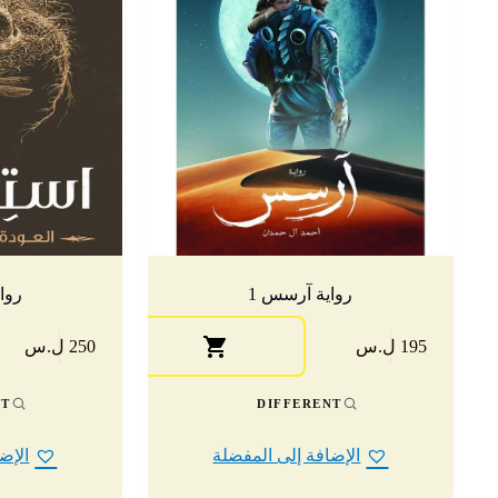
رواية آرسس 1
روا
195 ل.س
250 ل.س
NT
DIFFERENT
الإضافة إلى المفضلة
الإض