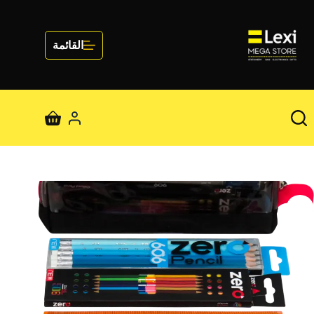
لتجاوز
لى
لمحتوى
القائمة
عربة
التسوق