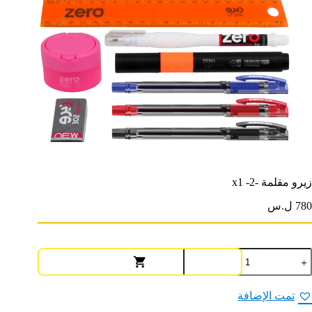
زيرو مقلمة -2- x1
780 ل.س
مية
يرو
قلمة
-2-
تمت الإضافة
x