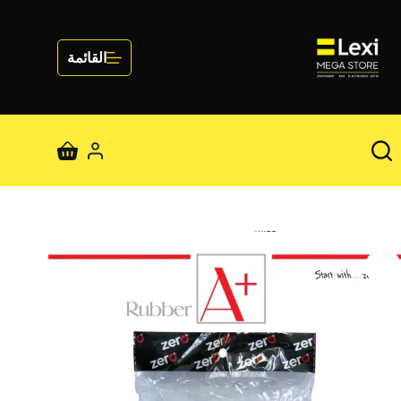
لتجاوز
لى
لمحتوى
القائمة
عربة
التسوق