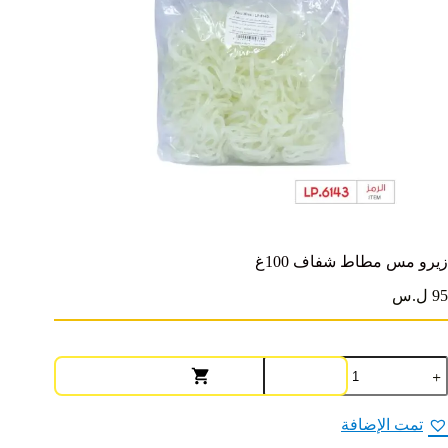
زيرو مس مطاط شفاف 100غ
95 ل.س
مية
يرو
س
طاط
تمت الإضافة
فاف