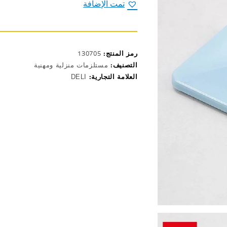
1.5
تمت الإضافة
كيلوغرام
أبيض
E19353
رمز المنتج:
130705
التصنيف:
مستلزمات منزلية ومهنية
العلامة التجارية:
DELI