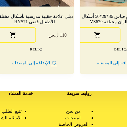
ديلي سلة ملابس قياس 36*29*56 أشكال
ديلي علاقة حقيبة مدرسية بأشكال مختلف
ن مختلفة VS629
للأطفال فضي HY571
110 ل.س
DELI
DELI
افة إلى المفضلة
الإضافة إلى المفضلة
روابط سريعة
خدمة العملاء
من نحن
تتبع الطلب
المنتجات
الأسئلة الشا
العروض الخاصة