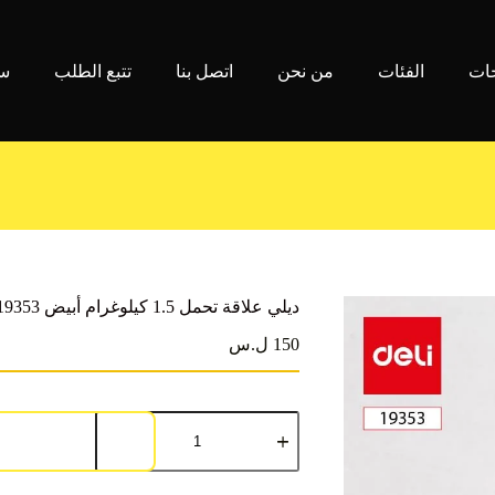
جات
الفئات
من نحن
اتصل بنا
تتبع الطلب
سي
ديلي علاقة تحمل 1.5 كيلوغرام أبيض E19353
150 ل.س
كمية
ديلي
علاقة
تحمل