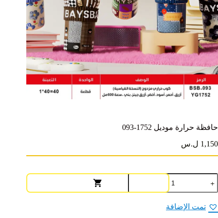
حافظة حرارة موديل 1752-093
1,150 ل.س
مية
افظة
رارة
وديل
تمت الإضافة
1752-