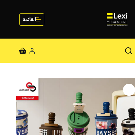
لتجاوز
لى
لمحتوى
القائمة
عربة
التسوق