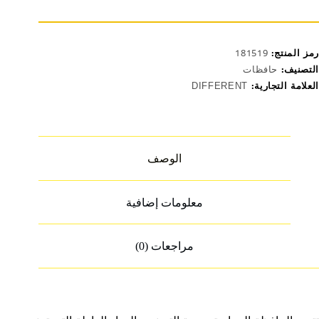
09
رمز المنتج:
181519
التصنيف:
حافظات
العلامة التجارية:
DIFFERENT
الوصف
معلومات إضافية
مراجعات (0)