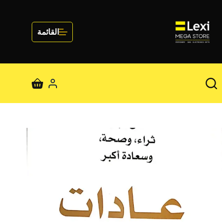
لتجاوز
لى
لمحتوى
القائمة
عربة
التسوق