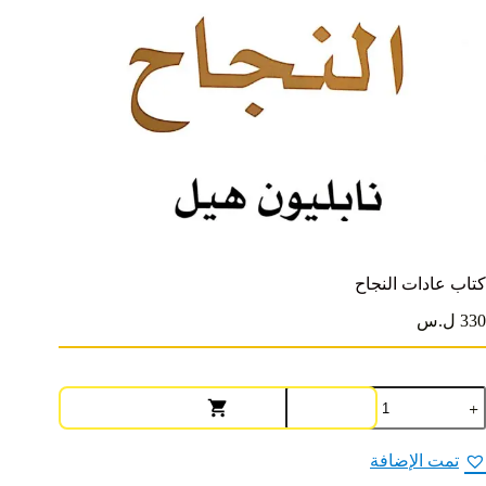
كتاب عادات النجاح
330 ل.س
مية
تاب
ادات
لنجاح
تمت الإضافة