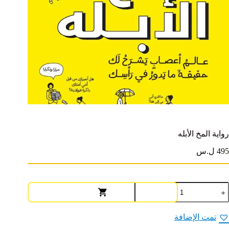
رواية المخ الأبله
495 ل.س
مية
واية
لمخ
لأبله
تمت الإضافة