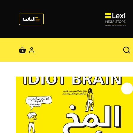
لتجاوز
لى
لمحتوى
القائمة
عربة
التسوق