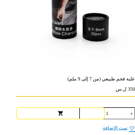
علبة فحم طبيعي (من 7 إلى 9 ملم)
350 ل.س
مية
لبة
حم
بيعي
تمت الإضافة
من