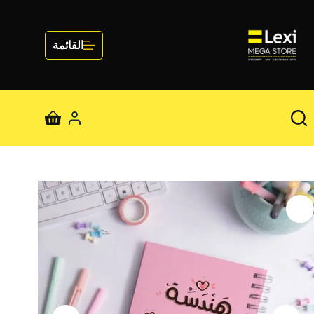
لتجاوز
لى
لمحتوى
القائمة
عربة
التسوق