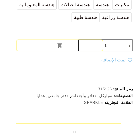
مكتبات
هندسة
هندسة اتصالات
هندسة المعلوماتية
هندسة زراعية
هندسة طبية
مية
فتر
لاختصاصات
لجامعية
تمت الإضافة
رمز المنتج:
315125
التصنيفات:
سباركل
,
دفاتر وأجندات
,
دفتر جامعي
,
هدايا
العلامة التجارية:
SPARKLE
الوصف