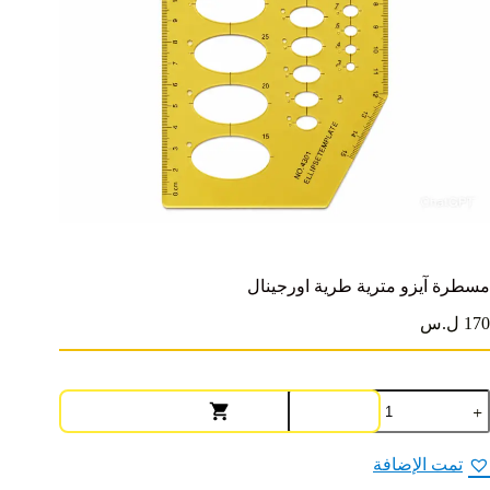
مسطرة آيزو مترية طرية اورجينال
170 ل.س
مية
سطرة
يزو
ترية
تمت الإضافة
رية