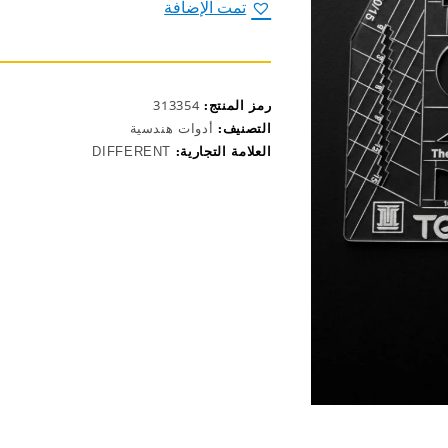
1/100
تمت الإضافة
رمز المنتج:
313354
التصنيف:
أدوات هندسية
العلامة التجارية:
DIFFERENT