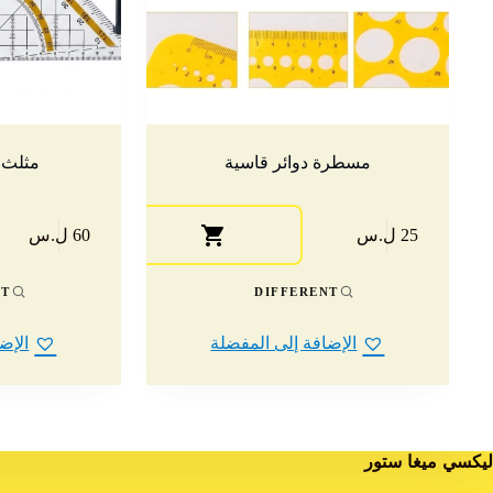
مسطرة دوائر قاسية
مثلث وص
25 ل.س
60 ل.س
NT
DIFFERENT
الإضافة إلى المفضلة
الإض
ليكسي ميغا ستور