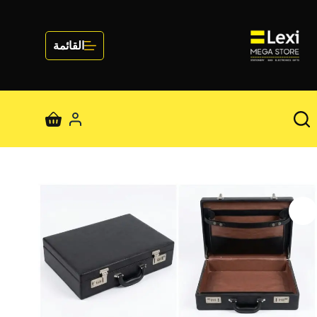
لتجاوز
لى
لمحتوى
القائمة
عربة
التسوق