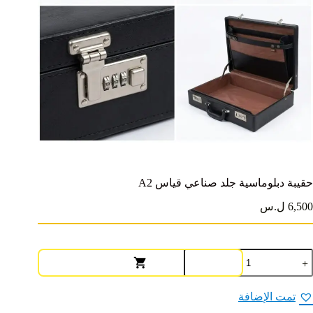
حقيبة دبلوماسية جلد صناعي قياس A2
6,500 ل.س
مية
قيبة
بلوماسية
لد
تمت الإضافة
ناعي