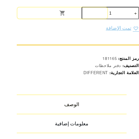
مية
فتر
لاحظات
فر
تمت الإضافة
رو
أرنب)
رمز المنتج:
181165
التصنيف:
دفتر ملاحظات
العلامة التجارية:
DIFFERENT
الوصف
معلومات إضافية