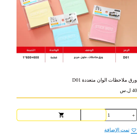
ورق ملاحظات الوان متعددة D01
40 ل.س
مية
رق
لاحظات
لوان
تمت الإضافة
تعددة