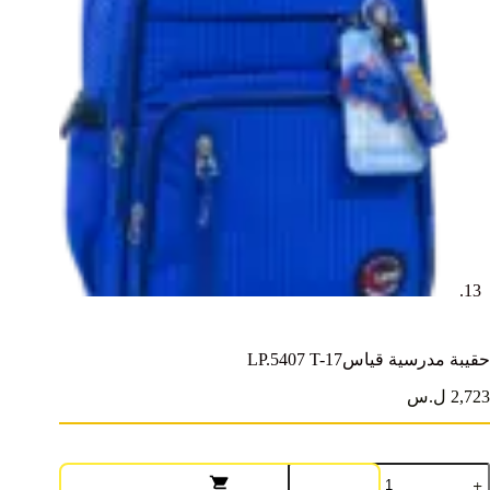
حقيبة مدرسية قياسLP.5407 T-17
2,723 ل.س
مية