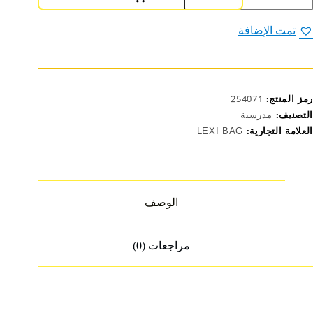
قيبة
درسية
قياسLP.5407
تمت الإضافة
T
1
رمز المنتج:
254071
التصنيف:
مدرسية
العلامة التجارية:
LEXI BAG
الوصف
مراجعات (0)