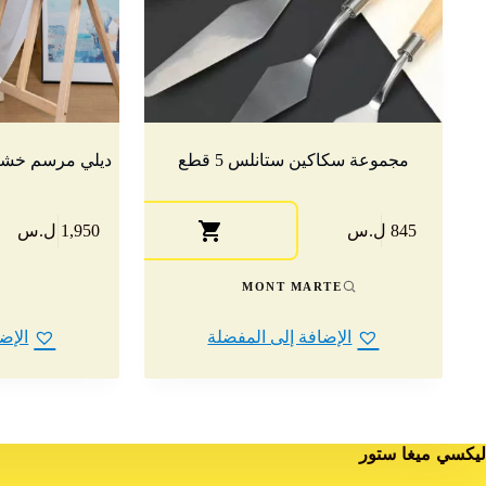
مجموعة سكاكين ستانلس 5 قطع
ديلي مرسم خشب ارتفاع 5
845 ل.س
1,950 ل.س
MONT MARTE
الإضافة إلى المفضلة
الإض
ليكسي ميغا ستور