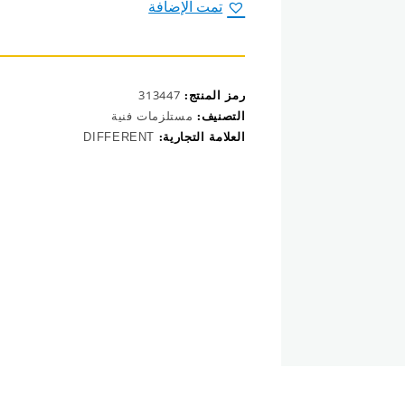
للفحم
تمت الإضافة
والرصاص
ML180
رمز المنتج:
313447
التصنيف:
مستلزمات فنية
العلامة التجارية:
DIFFERENT