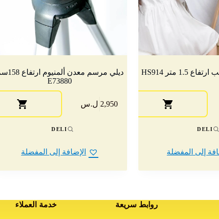
1. متر HS914
ديلي مرسم معدن ألمنيوم 
E73880
2,950 ل.س
DELI
DELI
افة إلى المفضلة
الإضافة إلى المفضلة
روابط سريعة
خدمة العملاء