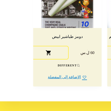
ارتفاع 158سم
دومز طباشير ابيض
60 ل.س
DIFFERENT
الإضافة إلى المفضلة