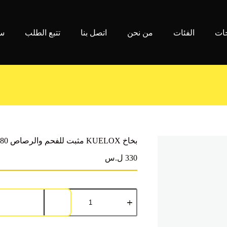
جات
الفئات
من نحن
اتصل بنا
تتبع الطلب
سي
بخاخ KUELOX مثبت للفحم والرصاص ML180
330 ل.س
كمية
بخاخ
KUELOX
مثبت