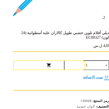
ديلي أقلام تلوين خشبي طويل كالاران علبة أسطوانية (24
لون) EC00327
420 ل.س
مية
يلي
قلام
لوين
تمت الإضافة
شبي
ويل
الاران
لبة
سطوانية
رمز المنتج:
130008
(24
ون)
التصنيف:
ألوان خشبية