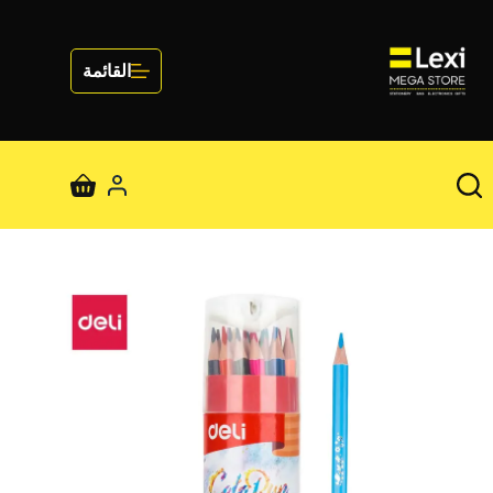
لتجاوز
لى
لمحتوى
القائمة
عربة
التسوق