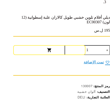
ديلي أقلام تلوين خشبي طويل كالاران علبة إسطوانية (12
لون) EC00307
195 ل.س
مية
يلي
قلام
لوين
تمت الإضافة
شبي
ويل
الاران
لبة
سطوانية
رمز المنتج:
130007
(12
ون)
التصنيف:
ألوان خشبية
EC0030
العلامة التجارية:
DELI