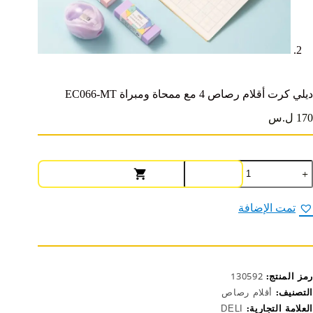
ديلي كرت أقلام رصاص 4 مع ممحاة ومبراة EC066-MT
170 ل.س
مية
يلي
رت
قلام
تمت الإضافة
صاص
ع
محاة
مبراة
EC066
رمز المنتج:
130592
M
التصنيف:
أقلام رصاص
العلامة التجارية:
DELI