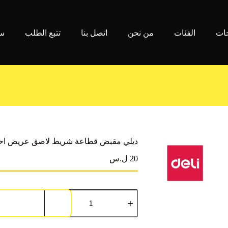
جات
الفئات
من نحن
اتصل بنا
تتبع الطلب
سي
ديلي مقبض قطاعة شريط لاصق عريض احتراف
20 ل.س
كمية
ديلي
مقبض
قطاعة