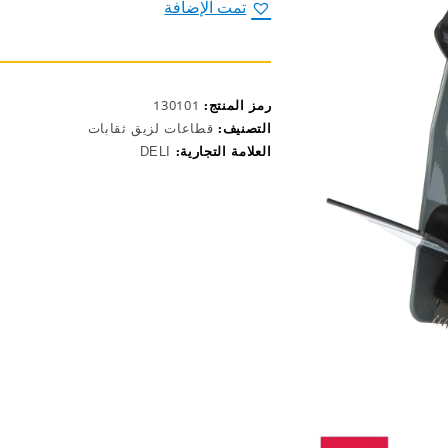
شريط
تمت الإضافة
لاصق
عريض
احترافي
E804
رمز المنتج:
130101
التصنيف:
قطاعات لزيق ثقابات
العلامة التجارية:
DELI