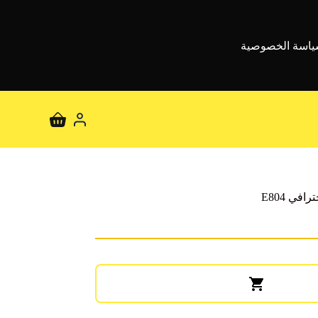
اسة الخصوصية
عربة
التسوق
ي E804