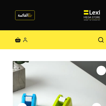
لتجاوز
لى
لمحتوى
القائمة
عربة
التسوق