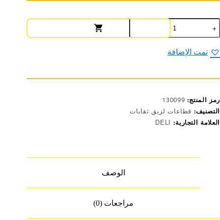
مية
يلي
طاعة
ريط
تمت الإضافة
اصق
ياس
سط
E815
رمز المنتج:
130099
التصنيف:
قطاعات لزيق ثقابات
العلامة التجارية:
DELI
الوصف
مراجعات (0)