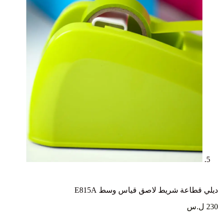
ديلي قطاعة شريط لاصق قياس وسط E815A
230 ل.س