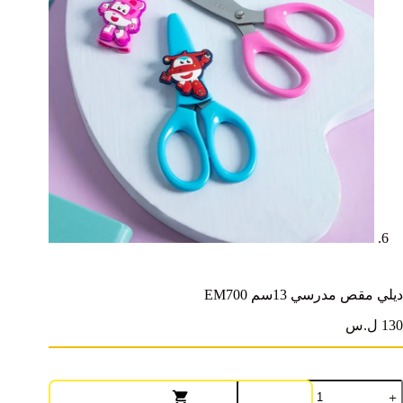
ديلي مقص مدرسي 13سم EM700
130 ل.س
مية
يلي