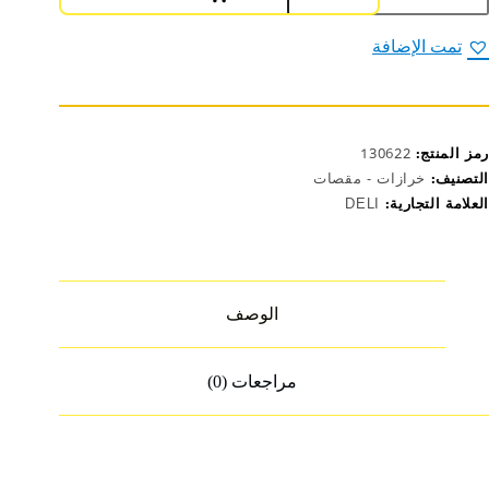
قص
درسي
تمت الإضافة
13سم
EM70
رمز المنتج:
130622
التصنيف:
خرازات - مقصات
العلامة التجارية:
DELI
الوصف
مراجعات (0)