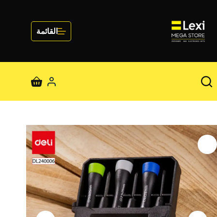
لتجاوز
لى
لمحتوى
القائمة
عربة
التسوق