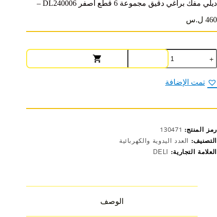
ديلي مفك براغي دقيق مجموعة 6 قطع أصفر DL240006 –
460 ل.س
مية
يلي
فك
راغي
تمت الإضافة
قيق
جموعة
طع
صفر
DL24000
رمز المنتج:
130471
التصنيف:
العدد اليدوية والكهربائية
العلامة التجارية:
DELI
الوصف