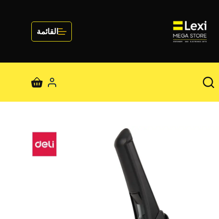
لتجاوز
لى
لمحتوى
القائمة
عربة
التسوق