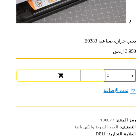
ديلي خرازة صناعية E0383
3,950 ل.س
مية
يلي
رازة
ناعية
تمت الإضافة
E038
رمز المنتج:
130077
التصنيف:
العدد اليدوية والكهربائية
العلامة التجارية:
DELI