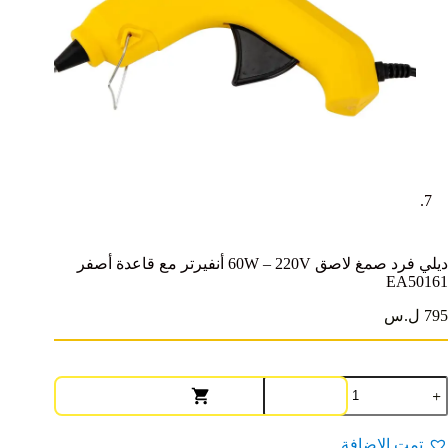
ديلي فرد صمغ لاصق 60W – 220V أنفيرتر مع قاعدة أصفر
EA50161
795 ل.س
مية
يلي
رد
مغ
تمت الإضافة