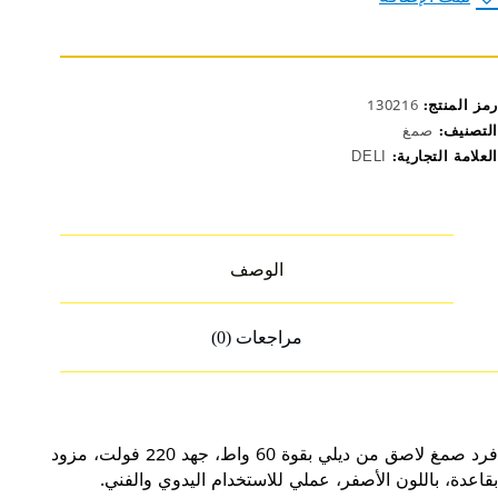
اصق
60
220
نفيرتر
ع
رمز المنتج:
130216
اعدة
التصنيف:
صمغ
صفر
العلامة التجارية:
DELI
EA5016
الوصف
مراجعات (0)
فرد صمغ لاصق من ديلي بقوة 60 واط، جهد 220 فولت، مزود
بقاعدة، باللون الأصفر، عملي للاستخدام اليدوي والفني.