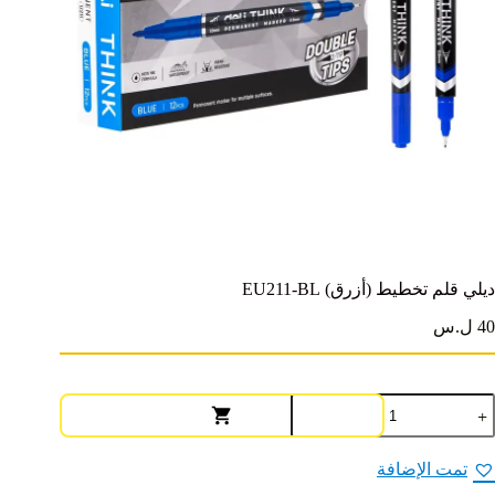
ديلي قلم تخطيط (أزرق) EU211-BL
40 ل.س
مية
يلي
لم
خطيط
تمت الإضافة
أزرق)