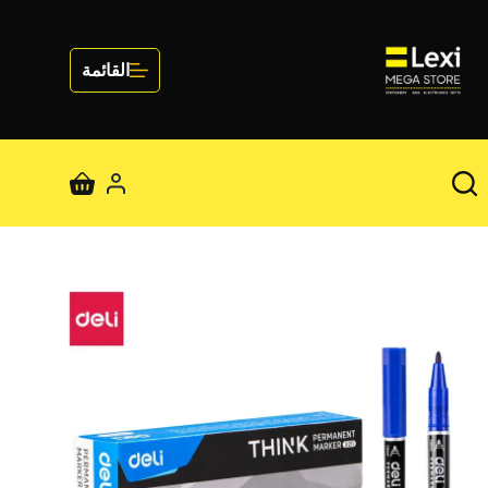
لتجاوز
لى
لمحتوى
القائمة
عربة
التسوق