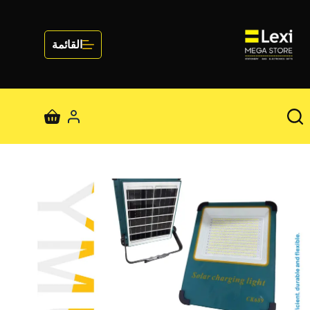
لتجاوز
لى
لمحتوى
القائمة
عربة
التسوق