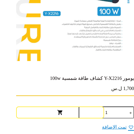
يومور Y-X2216 كشاف طاقة شمسية 100w
1,700 ل.س
مية
ومور
Y
X221
تمت الإضافة
شاف