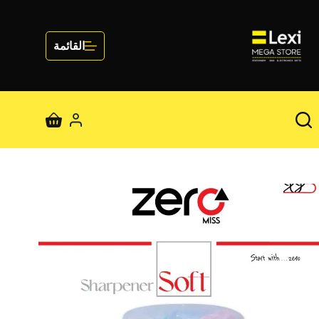
لتجاوز
لى
لمحتوى
القائمة
عربة
التسوق