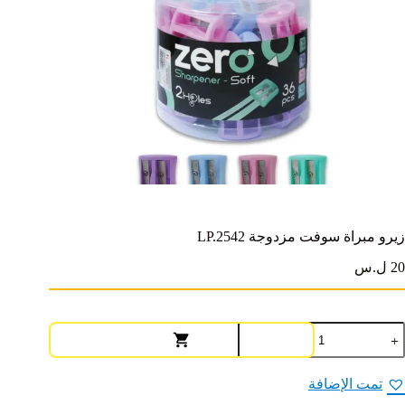
زيرو مبراة سوفت مزدوجة LP.2542
20 ل.س
مية
يرو
براة
وفت
تمت الإضافة
زدوجة