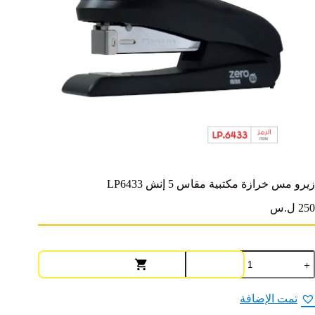
زيرو مس خرازة مكتبية مقاس 5 إنش LP6433
250 ل.س
مية
يرو
س
رازة
تمت الإضافة
كتبية