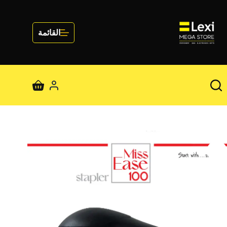
لتجاوز
لى
لمحتوى
القائمة
عربة
التسوق