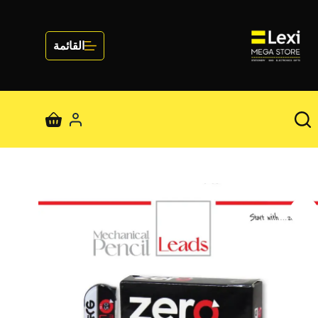
لتجاوز
لى
لمحتوى
القائمة
عربة
التسوق