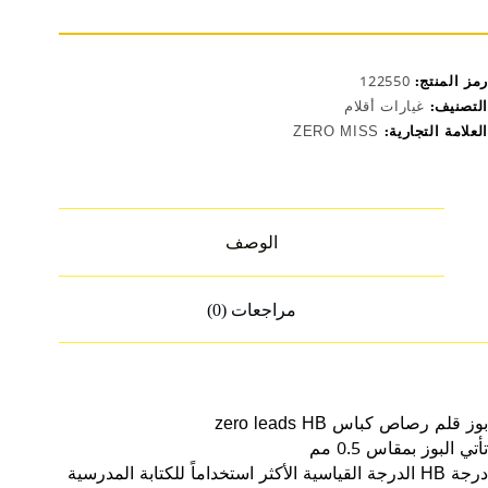
zer
lead
H
رمز المنتج:
122550
التصنيف:
غيارات أقلام
العلامة التجارية:
ZERO MISS
الوصف
مراجعات (0)
بوز قلم رصاص كباس zero leads HB
تأتي البوز بمقاس 0.5 مم
درجة HB الدرجة القياسية الأكثر استخداماً للكتابة المدرسية