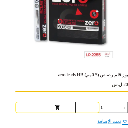
بوز قلم رصاص (0.5مم) zero leads HB
20 ل.س
مية
وز
لم
صاص
تمت الإضافة
(0.5مم)