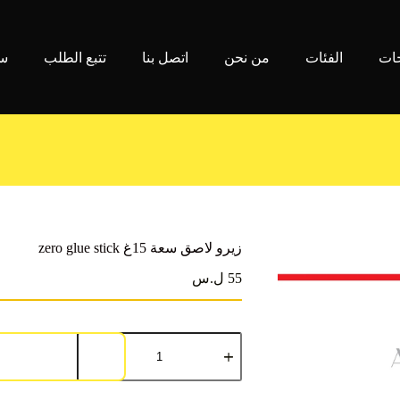
جات
الفئات
من نحن
اتصل بنا
تتبع الطلب
سي
زيرو لاصق سعة 15غ zero glue stick
55 ل.س
كمية
زيرو
لاصق
سعة