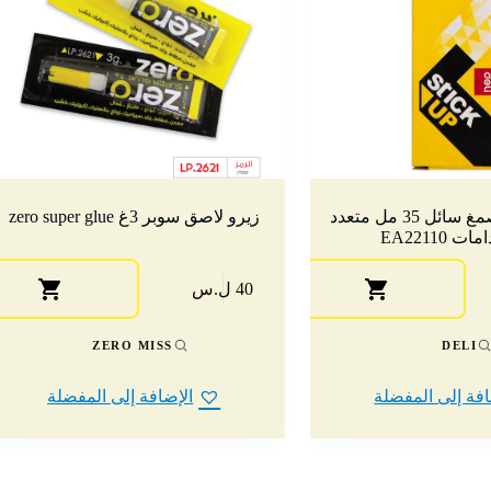
ديلي عصارة صمغ سائل 35 مل متعدد
زيرو لاصق سوبر 3غ zero super glue
 EA22110
40 ل.س
ZERO MISS
DELI
افة إلى المفضلة
الإضافة إلى المفضلة