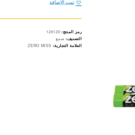
15غ
تمت الإضافة
zero
glue
stick
رمز المنتج:
126120
التصنيف:
صمغ
العلامة التجارية:
ZERO MISS