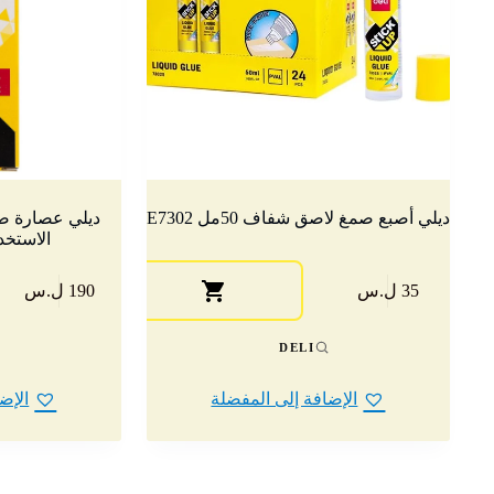
ديلي أصبع صمغ لاصق شفاف 50مل E7302
الاستخدامات
35 ل.س
190 ل.س
DELI
الإضافة إلى المفضلة
الإض