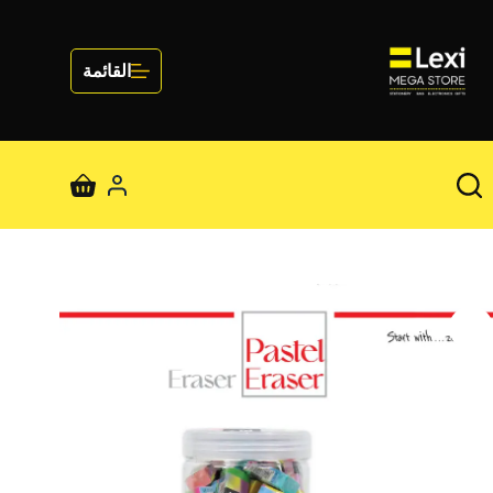
لتجاوز
لى
لمحتوى
القائمة
عربة
التسوق