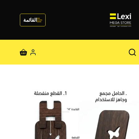
لتجاوز
لى
لمحتوى
القائمة
عربة
التسوق