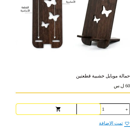
حمالة موبايل خشبية قطعتين
60 ل.س
مية
مالة
وبايل
شبية
تمت الإضافة
طعتين