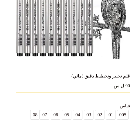
قلم تحبير وتخطيط دقيق (مائي)
90 ل.س
قياس
08
07
06
05
04
03
02
01
005