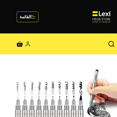
لتجاوز
لى
لمحتوى
القائمة
عربة
التسوق