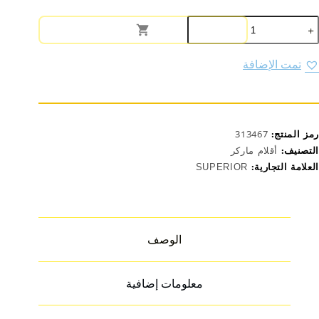
مية
لم
حبير
تخطيط
تمت الإضافة
قيق
مائي)
رمز المنتج:
313467
التصنيف:
أقلام ماركر
العلامة التجارية:
SUPERIOR
الوصف
معلومات إضافية