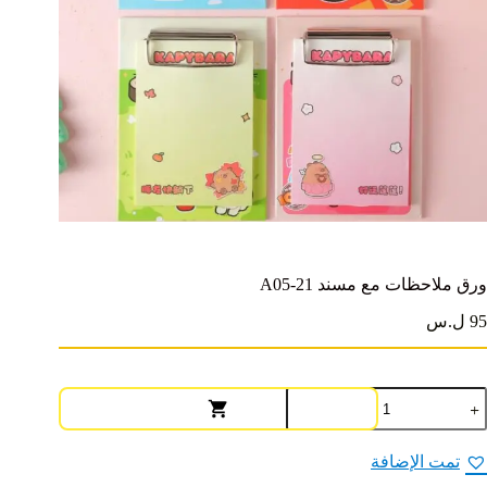
ورق ملاحظات مع مسند A05-21
95 ل.س
مية
رق
لاحظات
ع
تمت الإضافة
سند