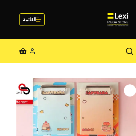
لتجاوز
لى
لمحتوى
القائمة
عربة
التسوق