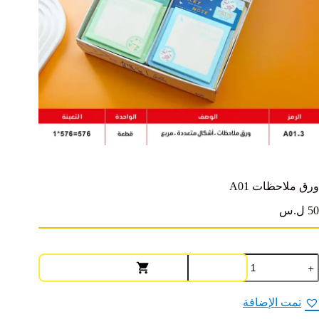
ورق ملاحظات A01
50 ل.س
مية
رق
لاحظات
A0
تمت الإضافة