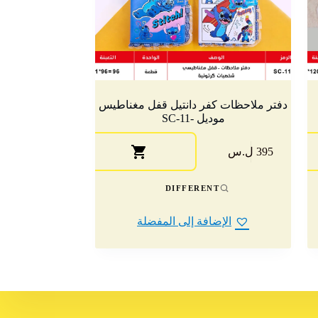
دفتر ملاحظات كفر دانتيل قفل مغناطيس
موديل -SC-11
هناك
395 ل.س
العديد
من
الأشكال
DIFFERENT
المختلفة
لهذا
الإضافة إلى المفضلة
المنتج.
يمكن
اختيار
الخيارات
على
صفحة
المنتج