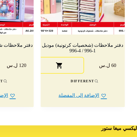
دفتر ملاحظات (شخصيات كرتونية) موديل
دفتر ملاحظات شخصي
1-996 / 4-996
هناك
60 ل.س
120 ل.س
العديد
من
الأشكال
NT
DIFFERENT
المختلفة
لهذا
الإضافة إلى المفضلة
الإض
المنتج.
يمكن
اختيار
الخيارات
على
صفحة
ليكسي ميغا ستور
المنتج