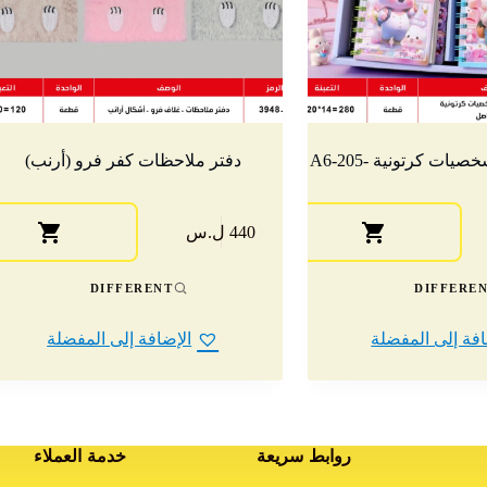
ات كرتونية -A6-205
دفتر ملاحظات كفر فرو (أرنب)
هناك
440 ل.س
العديد
من
الأشكال
DIFFERENT
DIFFERE
المختلفة
لهذا
افة إلى المفضلة
الإضافة إلى المفضلة
المنتج.
يمكن
اختيار
الخيارات
على
صفحة
روابط سريعة
خدمة العملاء
المنتج