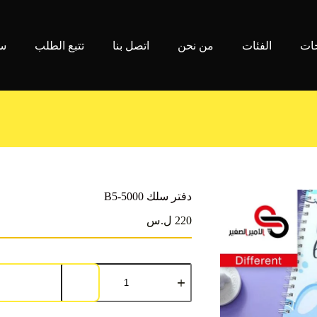
جات
الفئات
من نحن
اتصل بنا
تتبع الطلب
سي
دفتر سلك B5-5000
220 ل.س
كمية
دفتر
سلك
B5-