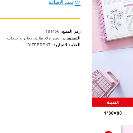
فواصل
تمت الإضافة
فهرسة
قياس
A5-
2020
رمز المنتج:
181466
التصنيفات:
دفتر ملاحظات
,
دفاتر وأجندات
العلامة التجارية:
DIFFERENT