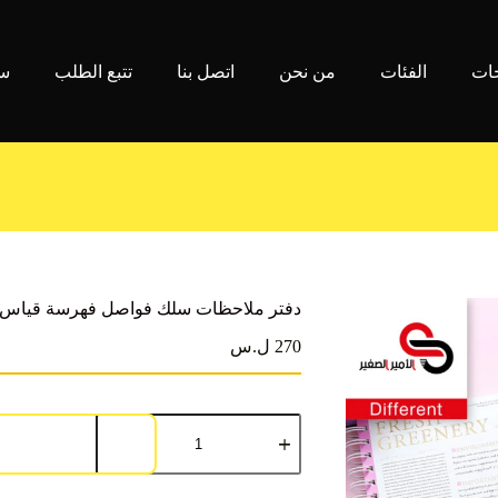
جات
الفئات
من نحن
اتصل بنا
تتبع الطلب
سي
دفتر ملاحظات سلك فواصل فهرسة قياس A5-2020
270 ل.س
كمية
دفتر
ملاحظات
سلك