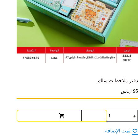
دفتر ملاحظات سلك
95 ل.س
مية
فتر
لاحظات
لك
تمت الإضافة