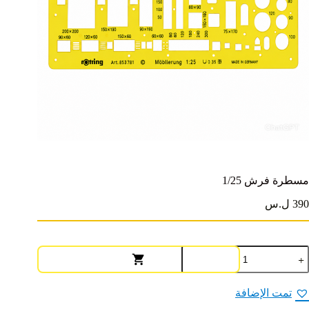
مسطرة فرش 1/25
390 ل.س
مية
سطرة
رش
1/2
تمت الإضافة