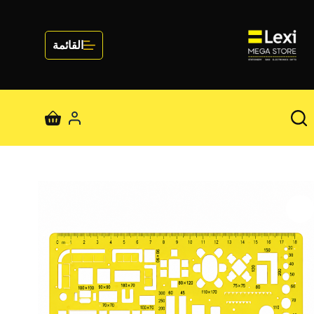
لتجاوز
لى
لمحتوى
القائمة
عربة
التسوق